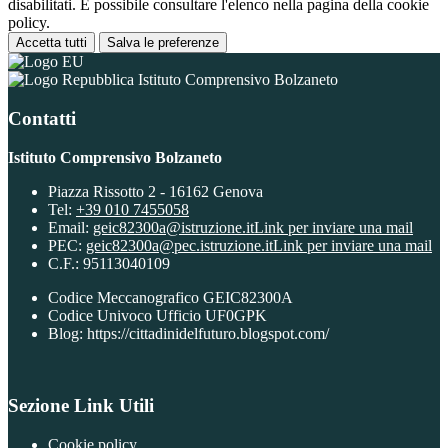
disabilitati. È possibile consultare l'elenco nella pagina della cookie
policy.
Accetta tutti
Salva le preferenze
Istituto Comprensivo Bolzaneto
Contatti
Istituto Comprensivo Bolzaneto
Piazza Rissotto 2 - 16162 Genova
Tel:
+39 010 7455058
Email:
geic82300a@istruzione.it
Link per inviare una mail
PEC:
geic82300a@pec.istruzione.it
Link per inviare una mail
C.F.: 95113040109
Codice Meccanografico GEIC82300A
Codice Univoco Ufficio UF0GPK
Blog: https://cittadinidelfuturo.blogspot.com/
Sezione Link Utili
Cookie policy