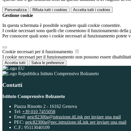
Personalizza
Rifiuta tutti
i cookies
Accetta tutti
i cookies
Gestione cookie
In questa schermata è possibile scegliere quali cookie consentire.
I cookie necessari sono quelli che consentono il funzionamento della pi
Per conoscere quali sono i cookie necessari al funzionamento potete v
Cookie necessari per il funzionamento
I cookie necessari per il funzionamento non possono essere disabilitati.
Accetta tutti
Salva le preferenze
Istituto Comprensivo Bolzaneto
Contatti
Istituto Comprensivo Bolzaneto
Piazza Rissotto 2 - 16162 Genova
Tel:
+39 010 7455058
Email:
geic82300a@istruzione.it
Link per inviare una mail
PEC:
geic82300a@pec.istruzione.it
Link per inviare una mail
C.F.: 95113040109