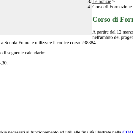
Le notizie
>
Corso di Formazione 
Corso di For
A partire dal 12 marzo
nell'ambito dei proget
o a Scuola Futura e utilizzare il codice corso 238384.
o il seguente calendario:
6,30.
kie necessari al funzionamento ed utili alle finalità illustrate nella
COO