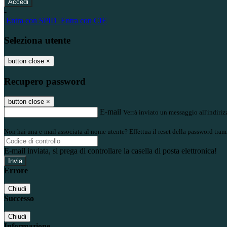
-
Entra con SPID
Entra con CIE
Seleziona utente
button close
×
Recupero password
button close
×
E-mail
Verrà inviato un messaggio all'indirizz
Non hai una e-mail associata al nome utente? Effettua il reset della password tram
E-mail inviata, si prega di controllare la casella di posta elettronica!
Errore
Chiudi
Successo
Chiudi
Informazione