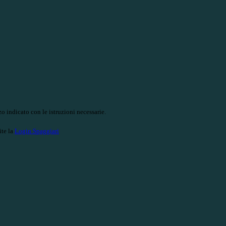
o indicato con le istruzioni necessarie.
ite la
Login Spaggiari