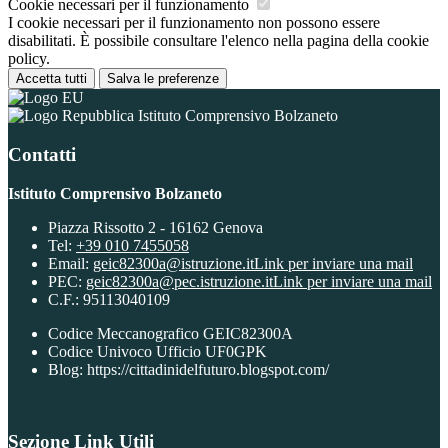
Cookie necessari per il funzionamento
I cookie necessari per il funzionamento non possono essere
disabilitati. È possibile consultare l'elenco nella pagina della cookie
policy.
Accetta tutti
Salva le preferenze
Istituto Comprensivo Bolzaneto
Contatti
Istituto Comprensivo Bolzaneto
Piazza Rissotto 2 - 16162 Genova
Tel:
+39 010 7455058
Email:
geic82300a@istruzione.it
Link per inviare una mail
PEC:
geic82300a@pec.istruzione.it
Link per inviare una mail
C.F.: 95113040109
Codice Meccanografico GEIC82300A
Codice Univoco Ufficio UF0GPK
Blog: https://cittadinidelfuturo.blogspot.com/
Sezione Link Utili