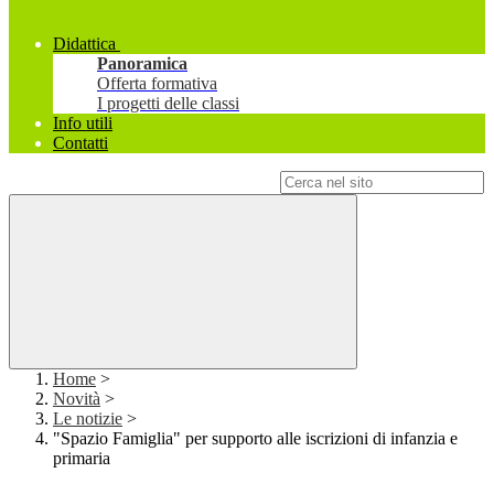
Didattica
Panoramica
Offerta formativa
I progetti delle classi
Info utili
Contatti
Campo di ricerca per le pagine del sito
Home
>
Novità
>
Le notizie
>
"Spazio Famiglia" per supporto alle iscrizioni di infanzia e
primaria