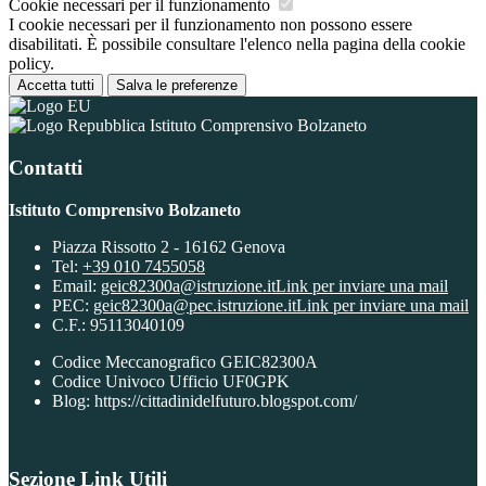
Cookie necessari per il funzionamento
I cookie necessari per il funzionamento non possono essere
disabilitati. È possibile consultare l'elenco nella pagina della cookie
policy.
Accetta tutti
Salva le preferenze
Istituto Comprensivo Bolzaneto
Contatti
Istituto Comprensivo Bolzaneto
Piazza Rissotto 2 - 16162 Genova
Tel:
+39 010 7455058
Email:
geic82300a@istruzione.it
Link per inviare una mail
PEC:
geic82300a@pec.istruzione.it
Link per inviare una mail
C.F.: 95113040109
Codice Meccanografico GEIC82300A
Codice Univoco Ufficio UF0GPK
Blog: https://cittadinidelfuturo.blogspot.com/
Sezione Link Utili