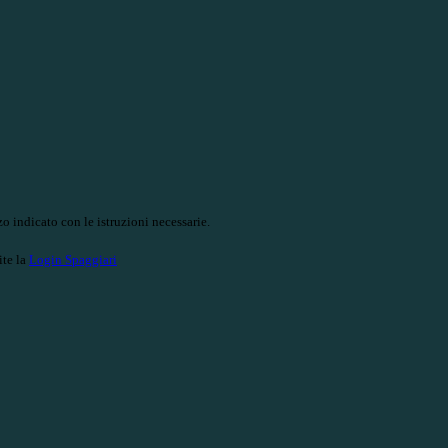
o indicato con le istruzioni necessarie.
ite la
Login Spaggiari