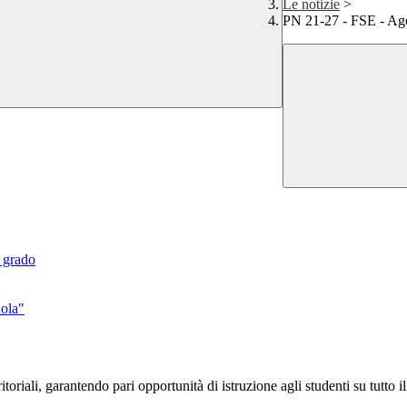
Le notizie
>
PN 21-27 - FSE - A
o grado
uola"
toriali, garantendo pari opportunità di istruzione agli studenti su tutto il