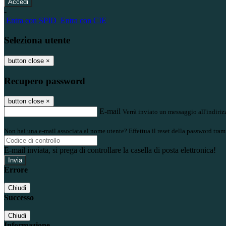
-
Entra con SPID
Entra con CIE
Seleziona utente
button close
×
Recupero password
button close
×
E-mail
Verrà inviato un messaggio all'indirizz
Non hai una e-mail associata al nome utente? Effettua il reset della password tram
E-mail inviata, si prega di controllare la casella di posta elettronica!
Errore
Chiudi
Successo
Chiudi
Informazione