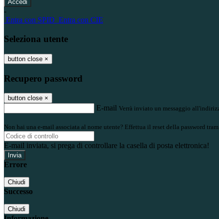
-
Entra con SPID
Entra con CIE
Seleziona utente
button close
×
Recupero password
button close
×
E-mail
Verrà inviato un messaggio all'indirizz
Non hai una e-mail associata al nome utente? Effettua il reset della password tram
E-mail inviata, si prega di controllare la casella di posta elettronica!
Errore
Chiudi
Successo
Chiudi
Informazione