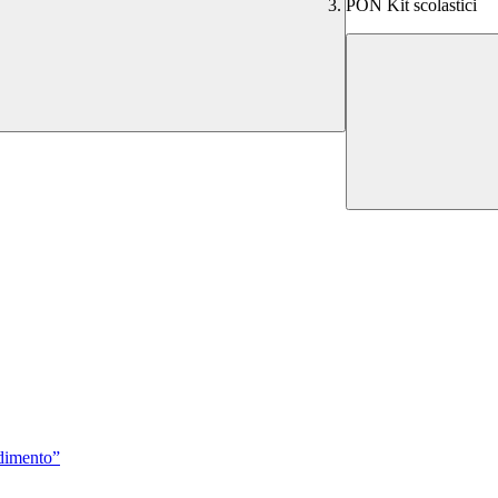
PON Kit scolastici
ndimento”