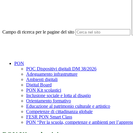
Campo di ricerca per le pagine del sito
PON
POC Dispositivi digitali DM 38/2026
Adeguamento infrastrutture
Ambienti digitali
Digital Board
PON Kit scolastici
Inclusione sociale e lotta al disagio
Orientamento formativo
Educazione al patrimonio culturale e artistico
Competenze di cittadinanza globale
FESR PON Smart Class
PON “Per la scuola, competenze e ambienti per l’appre