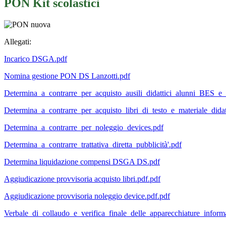
PON Kit scolastici
Allegati:
Incarico DSGA.pdf
Nomina gestione PON DS Lanzotti.pdf
Determina_a_contrarre_per_acquisto_ausili_didattici_alunni_BES
Determina_a_contrarre_per_acquisto_libri_di_testo_e_materiale_didat
Determina_a_contrarre_per_noleggio_devices.pdf
Determina_a_contrarre_trattativa_diretta_pubblicità'.pdf
Determina liquidazione compensi DSGA DS.pdf
Aggiudicazione provvisoria acquisto libri.pdf.pdf
Aggiudicazione provvisoria noleggio device.pdf.pdf
Verbale_di_collaudo_e_verifica_finale_delle_apparecchiature_inform