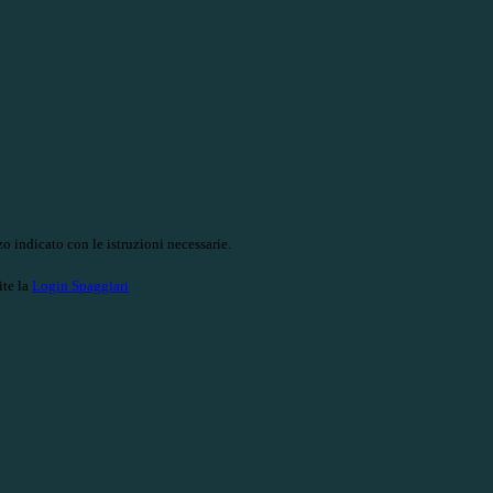
o indicato con le istruzioni necessarie.
ite la
Login Spaggiari