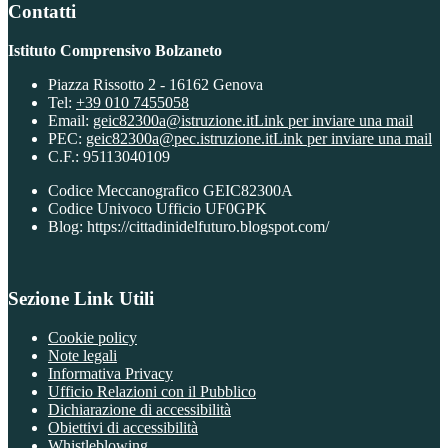
Contatti
Istituto Comprensivo Bolzaneto
Piazza Rissotto 2 - 16162 Genova
Tel:
+39 010 7455058
Email:
geic82300a@istruzione.it
Link per inviare una mail
PEC:
geic82300a@pec.istruzione.it
Link per inviare una mail
C.F.: 95113040109
Codice Meccanografico GEIC82300A
Codice Univoco Ufficio UF0GPK
Blog: https://cittadinidelfuturo.blogspot.com/
Sezione Link Utili
Cookie policy
Note legali
Informativa Privacy
Ufficio Relazioni con il Pubblico
Dichiarazione di accessibilità
Obiettivi di accessibilità
Whistleblowing