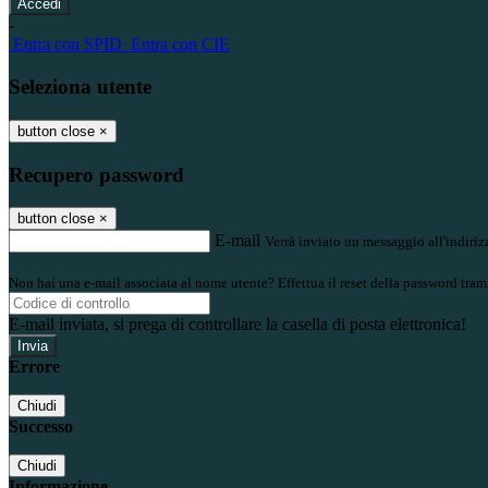
-
Entra con SPID
Entra con CIE
Seleziona utente
button close
×
Recupero password
button close
×
E-mail
Verrà inviato un messaggio all'indirizz
Non hai una e-mail associata al nome utente? Effettua il reset della password tram
E-mail inviata, si prega di controllare la casella di posta elettronica!
Errore
Chiudi
Successo
Chiudi
Informazione