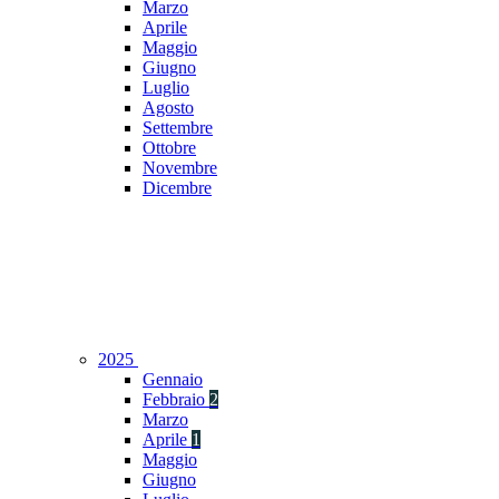
Marzo
Aprile
Maggio
Giugno
Luglio
Agosto
Settembre
Ottobre
Novembre
Dicembre
2025
Gennaio
Febbraio
2
Marzo
Aprile
1
Maggio
Giugno