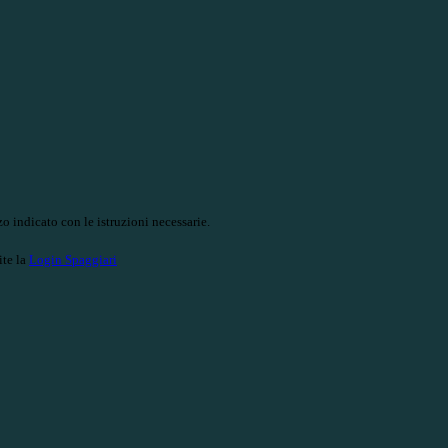
o indicato con le istruzioni necessarie.
ite la
Login Spaggiari