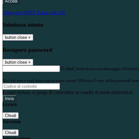
-
Entra con SPID
Entra con CIE
Seleziona utente
button close
×
Recupero password
button close
×
E-mail
Verrà inviato un messaggio all'indirizz
Non hai una e-mail associata al nome utente? Effettua il reset della password tram
E-mail inviata, si prega di controllare la casella di posta elettronica!
Errore
Chiudi
Successo
Chiudi
Informazione