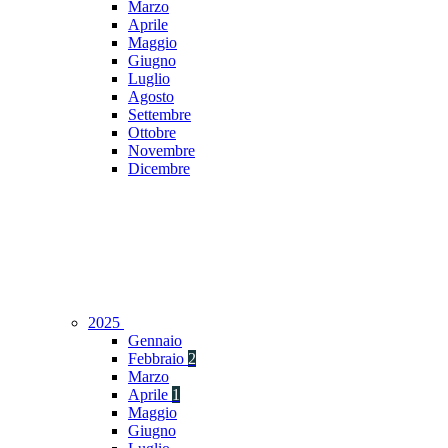
Marzo
Aprile
Maggio
Giugno
Luglio
Agosto
Settembre
Ottobre
Novembre
Dicembre
2025
Gennaio
Febbraio
2
Marzo
Aprile
1
Maggio
Giugno