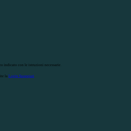
o indicato con le istruzioni necessarie.
ite la
Login Spaggiari