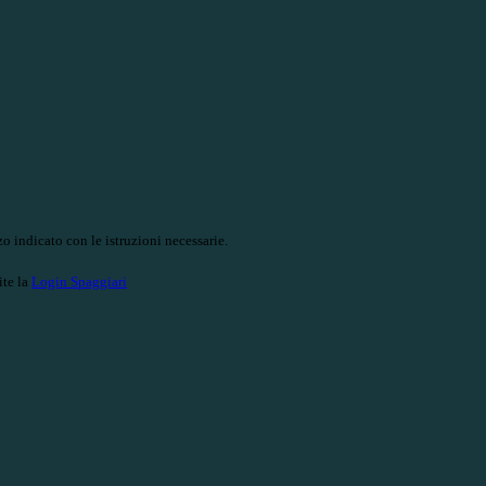
o indicato con le istruzioni necessarie.
ite la
Login Spaggiari