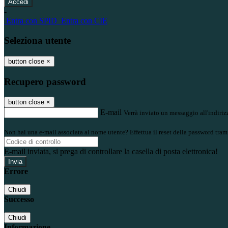
-
Entra con SPID
Entra con CIE
Seleziona utente
button close
×
Recupero password
button close
×
E-mail
Verrà inviato un messaggio all'indirizz
Non hai una e-mail associata al nome utente? Effettua il reset della password tram
E-mail inviata, si prega di controllare la casella di posta elettronica!
Errore
Chiudi
Successo
Chiudi
Informazione