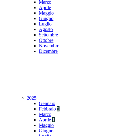
Marzo
Aprile
Maggio
Giugno
Luglio
Agosto
Settembre
Ottobre
Novembre
Dicembre
2025
Gennaio
Febbraio
2
Marzo
Aprile
1
Maggio
Giugno